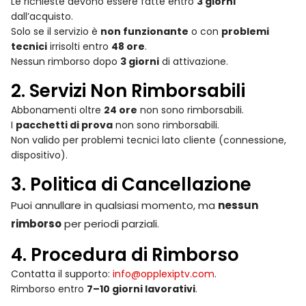
Le richieste devono essere fatte entro
3 giorni
dall’acquisto.
Solo se il servizio è
non funzionante
o con
problemi
tecnici
irrisolti entro
48 ore
.
Nessun rimborso dopo
3 giorni
di attivazione.
2. Servizi Non Rimborsabili
Abbonamenti oltre
24 ore
non sono rimborsabili.
I
pacchetti di prova
non sono rimborsabili.
Non valido per problemi tecnici lato cliente (connessione,
dispositivo).
3. Politica di Cancellazione
Puoi annullare in qualsiasi momento, ma
nessun
rimborso
per periodi parziali.
4. Procedura di Rimborso
Contatta il supporto:
info@opplexiptv.com
.
Rimborso entro
7–10 giorni lavorativi
.