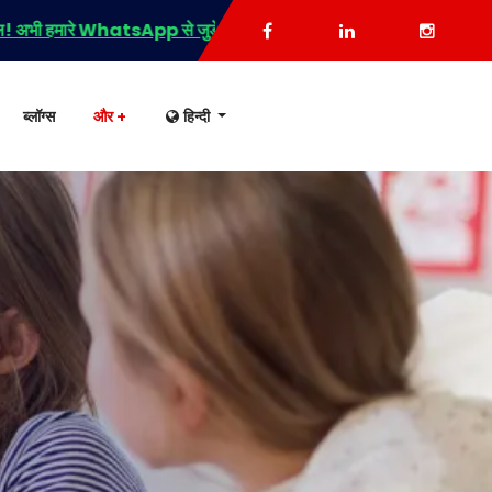
 से जुड़ें और पाएं ट्रायल + हॉट ऑफ़र्स! 🚀
ब्लॉग्स
और +
हिन्दी