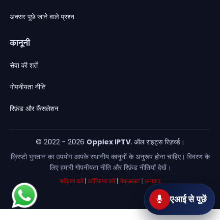
अक्सर पूछे जाने वाले प्रश्न
कानूनी
सेवा की शर्तें
गोपनीयता नीति
×
नई सुविधा
रिफ़ंड और कैंसलेशन
OPPLEX वॉइस असिस्टेंट अब लाइव है
© 2022 - 2026
Opplex IPTV
. ऑल राइट्स रिज़र्व्ड।
स्टेप 1: असिस्टेंट खोलें
असिस्टेंट खोलने के लिए नीचे-दाएँ कोने में
पूछें
बटन पर क्लिक करें।
क्रिप्टो भुगतान का उपयोग आपके स्थानीय कानूनों के अनुरूप होना चाहिए। विवरण के
लिए हमारी गोपनीयता नीति और रिफ़ंड नीतियाँ देखें।
सक्रिय करें
|
कॉन्फ़िगर करें
|
चेकआउट
|
धन्यवाद
वापस
छोड़ें
अगला
एआई से पूछें
यह गाइड केवल एक बार दिखती है। आप इसे कभी भी गाइड बटन से खोल सकते हैं।