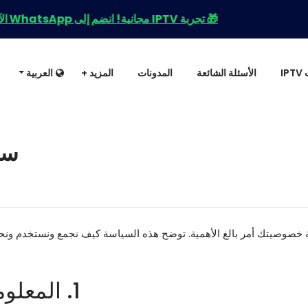
🎁 تجربة IPTV مجانية! انضم إلى WhatsApp الآن للحصول على التجربة + عروض حصرية! 🚀
I
الأسئلة الشائعة
المدونات
المزيد +
العربية
سي
ة خصوصيتك أمر بالغ الأهمية. توضح هذه السياسة كيف نجمع ونستخدم ون
1. المعلومات التي نجمعها