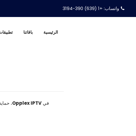
واتساب: +1 (639) 390-3194
الرئيسية
باقاتنا
تطبيقات PTV
في
Opplex IPTV
، حماي