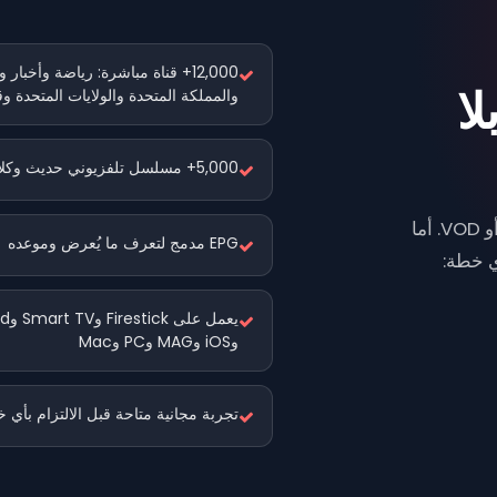
12,000+ قناة مباشرة: رياضة وأخبار 
ا
والمملكة المتحدة والولايات المتحدة وق
5,000+ مسلسل تلفزيوني حديث وكلاسيكي
تجعلك خدمات بث كثيرة تدفع مبلغًا إضافيًا مقابل الرياضة أو 4K أو VOD. أما
EPG مدمج لتعرف ما يُعرض وموعده
يعمل ع
وiOS وMAG وPC وMac
تجربة مجانية متاحة قبل الالتزام بأي 