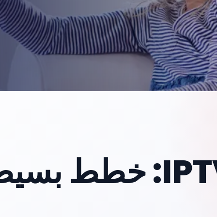
أسعار اشتراك IPTV: خطط ب