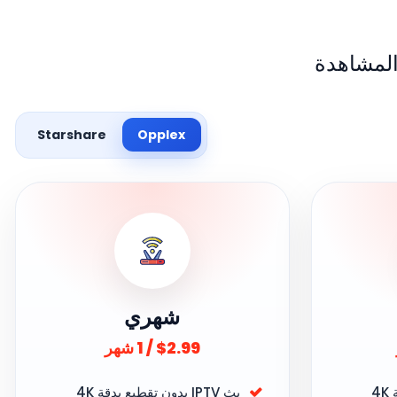
Starshare
Opplex
شهري
$2.99 / 1 شهر
بث IPTV بدون تقطيع بدقة 4K