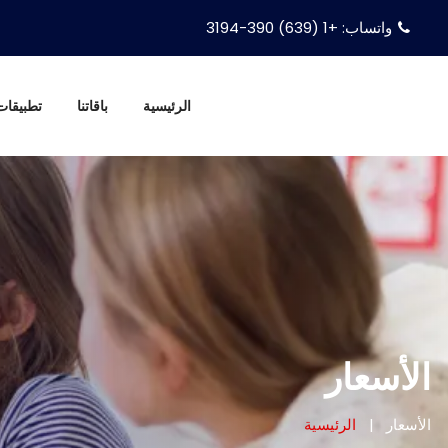
🎁 تجربة IPTV مجانية! انضم إلى WhatsApp الآن للحصو
واتساب: +1 (639) 390-3194
الرئيسية
باقاتنا
تطبيقات PTV
الأسعار
الأسعار
الرئيسية