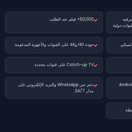
وترفيه
50,000+ فيلم عند الطلب
ابدأ الدوران
نوات دولية
جودة HD و4K على القنوات والأجهزة المدعومة
Catch-up TV على قنوات محددة
لى Firestick وSmart TV وAndroid
دعم عبر WhatsApp والبريد الإلكتروني على
مدار 24/7
خطة