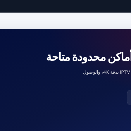
ماكن محدودة متاحة
اشتر أفضل اشتراك IPTV اليوم. يتضمن المشغل الذكي، بث IPTV بدقة 4K، والوصول