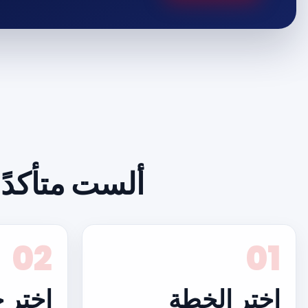
ألست متأكدًا 
02
01
اختر الخطة
اختر خطة