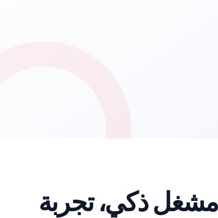
ل على أفضل خطط IPTV - بث 4K، مشغل ذكي، تجربة