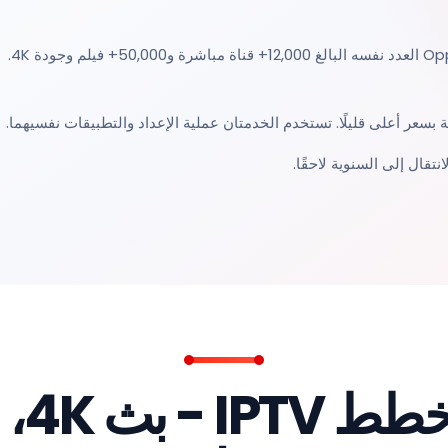
اختر مدة الخطة وادفع مرة واحدة وابدأ المشاهدة. تمنحك كل خطة Opplex العدد نفسه البالغ 12,000+ قناة مباشرة و50,000+ فيلم وجودة 4K.
نتقال إلى السنوية لاحقًا.
احص