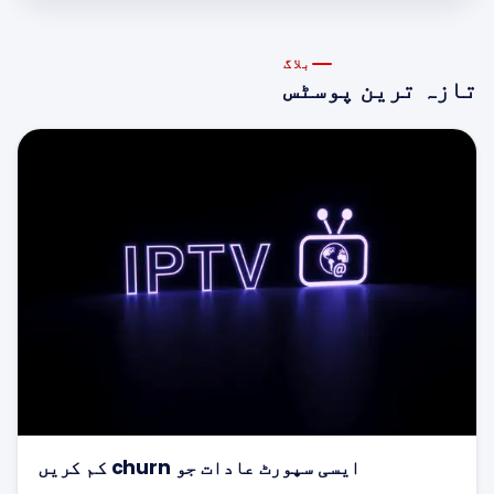
PRODUCT
UPDATES
c کم کریں