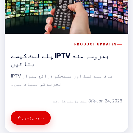
بھروسہ مند IPTV پلے لسٹ کیسے
بنائیں
صاف پلے لسٹ اور مستحکم ذرائع ہموار IPTV
جربے کی بنیاد ہیں۔
مزید پڑھیں