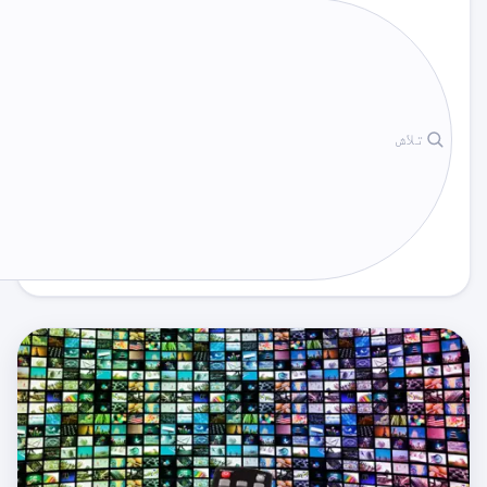
تلاش
نمایاں