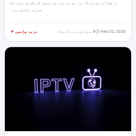
د صارفین کو طویل مدت تک
جوڑے رکھتی ہے۔
مزید پڑھیں
PRODUCT
UPDATES