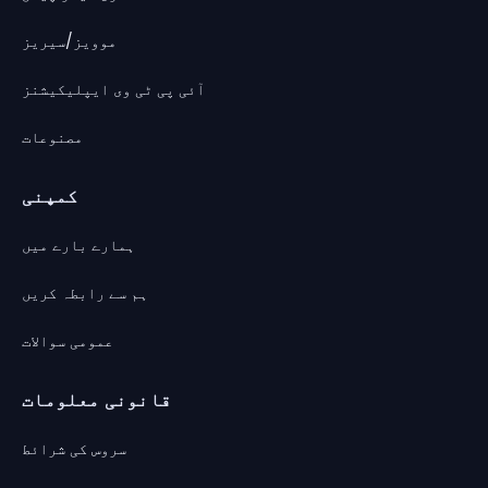
موویز/سیریز
آئی پی ٹی وی ایپلیکیشنز
مصنوعات
کمپنی
ہمارے بارے میں
ہم سے رابطہ کریں
عمومی سوالات
قانونی معلومات
سروس کی شرائط