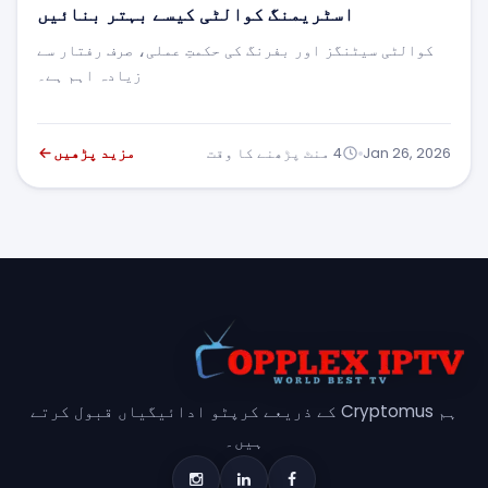
ی کیسے بہتر بنائیں
حکمتِ عملی، صرف رفتار سے
زیادہ اہم ہے۔
مزید پڑھیں
یعے کرپٹو ادائیگیاں قبول کرتے