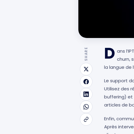
D
SHARE
ans l’I
churn, 
la langue de 
Le support do
Utilisez des 
buffering) et
articles de 
Enfin, commu
Après interve