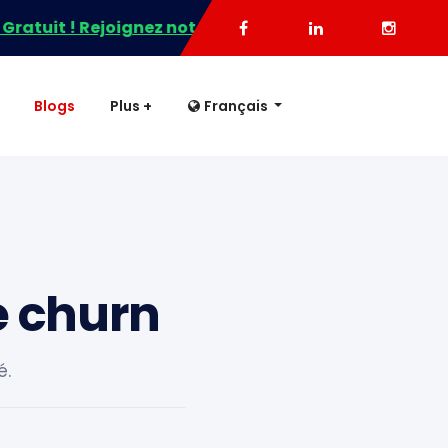
tuit ! Rejoignez notre WhatsApp maintenant pour votre 
Blogs
Plus +
Français
le churn
é.