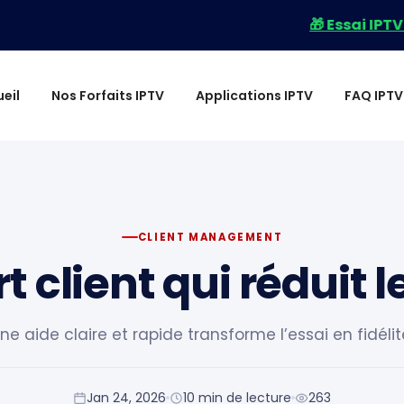
🎁 Essai IPTV Gra
eil
Nos Forfaits IPTV
Applications IPTV
FAQ IPTV
CLIENT MANAGEMENT
 client qui réduit 
ne aide claire et rapide transforme l’essai en fidélit
Jan 24, 2026
10 min de lecture
263