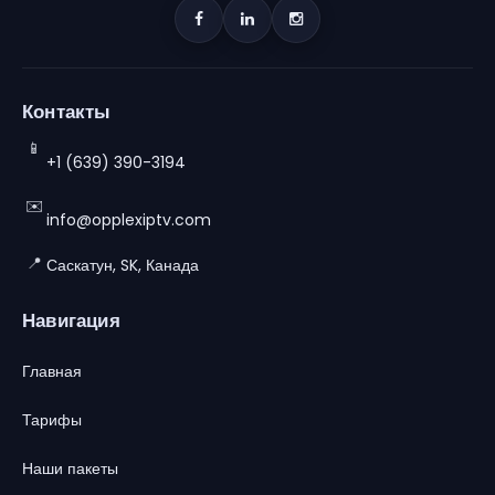
Контакты
📱
+1 (639) 390-3194
✉️
info@opplexiptv.com
📍
Саскатун, SK, Канада
Навигация
Главная
Тарифы
Наши пакеты