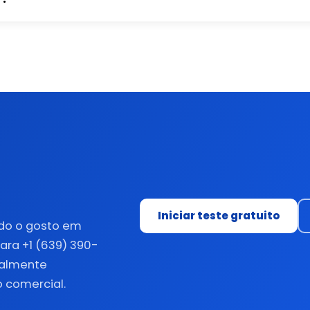
Iniciar teste gratuito
odo o gosto em
ra +1 (639) 390-
malmente
 comercial.