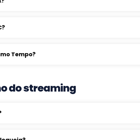
x?
C?
Mesmo Tempo?
o do streaming
?
Bloqueia?