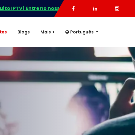
ntre no nosso WhatsApp agora para seu teste + oferta
tes
Blogs
Mais +
Português